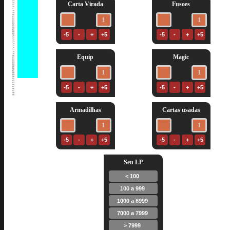
31
32
33
34
35
1
36
37
38
39
40
41
42
43
-5
-
+
+5
-5
-
44
45
46
47
48
49
50
51
52
53
Carta Virada
Fus
54
55
56
57
58
59
60
61
1
62
63
64
65
66
67
68
-5
-
+
+5
-5
-
69
70
71
72
73
74
75
76
77
78
79
Equip
Mag
80
81
82
83
84
85
86
87
1
88
89
90
91
92
93
94
-5
-
+
+5
-5
-
95
96
97
98
99
Armadilhas
Cartas 
1