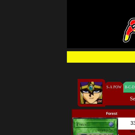
S-A POW
B-C-D
Se
Forest
3
Ma