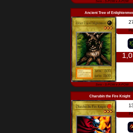
Seto - S-POW e A-POW
Ancient Tree of Enlightenme
2
Pl
1,
Seto - S-POW e A-POW
Charubin the Fire Knight
1
Py