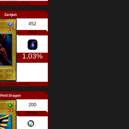
to - S-POW e A-POW
Zarigun
452
Aqua
1,03%
to - S-POW e A-POW
Petit Dragon
200
Dragon