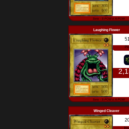
Seto - S-POW e A-POW
Laughing Flower
5
Pl
2,
Seto - S-POW e A-POW
Winged Cleaver
2
Ins