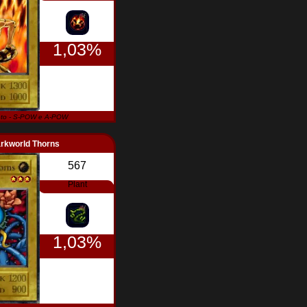
1,03%
to - S-POW e A-POW
rkworld Thorns
567
Plant
1,03%