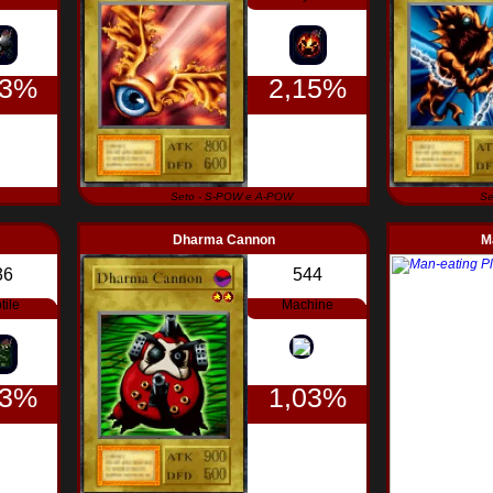
03%
2,15%
Seto - S-POW e A-POW
Se
Dharma Cannon
M
36
544
tile
Machine
03%
1,03%