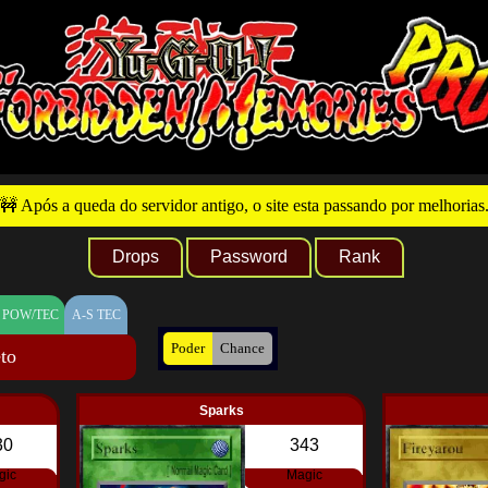
🚧 Após a queda do servidor antigo, o site esta passando por melhorias
Drops
Password
Rank
 POW/TEC
A-S TEC
Poder
Chance
to
Sparks
30
343
gic
Magic