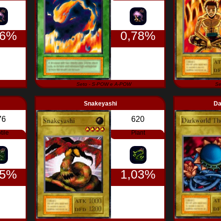
66%
0,78%
Seto - S-POW e A-POW
Se
Snakeyashi
Da
76
620
tile
Plant
15%
1,03%