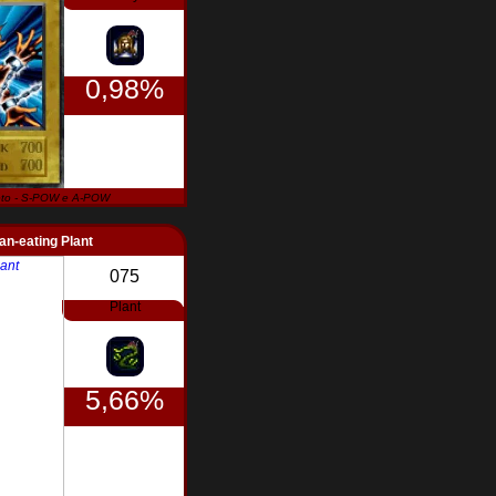
0,98%
to - S-POW e A-POW
an-eating Plant
075
Plant
5,66%