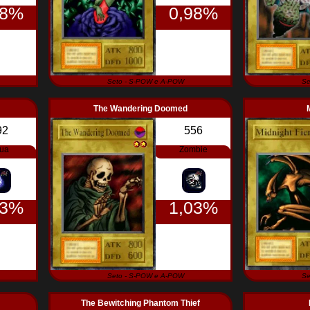
98%
0,98%
Seto - S-POW e A-POW
Se
The Wandering Doomed
92
556
ua
Zombie
03%
1,03%
Seto - S-POW e A-POW
Se
The Bewitching Phantom Thief