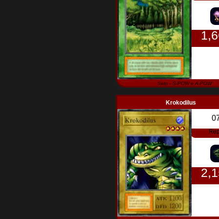
1,
Seto - S-POW e A-POW
Krokodilus
0
Rep
2,