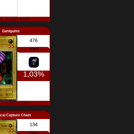
to - S-POW e A-POW
Ganigumo
476
Insect
1,03%
to - S-POW e A-POW
cal Capture Chain
134
Fairy