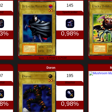
32
145
end
Spellcaster
03%
0,98%
Seto - S-POW e A-POW
Se
Doron
M
07
195
rior
Warrior
98%
0,98%