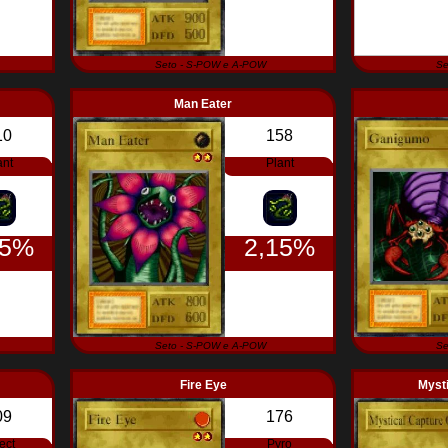
Seto - S-POW e A-POW
Se
Man Eater
10
158
ant
Plant
15%
2,15%
Seto - S-POW e A-POW
Se
Fire Eye
Mysti
09
176
ect
Pyro