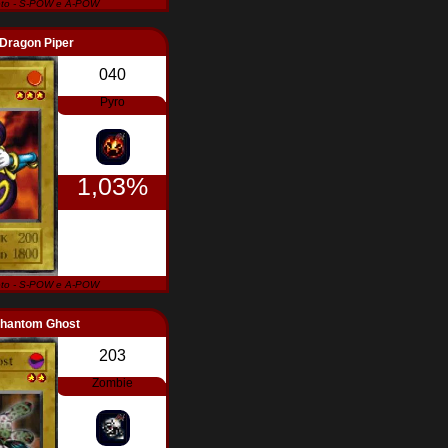
to - S-POW e A-POW
Dragon Piper
040
Pyro
1,03%
to - S-POW e A-POW
hantom Ghost
203
Zombie