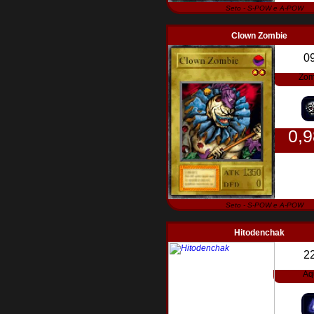
Seto - S-POW e A-POW
Clown Zombie
0
Zom
0,
Seto - S-POW e A-POW
Hitodenchak
2
Aq