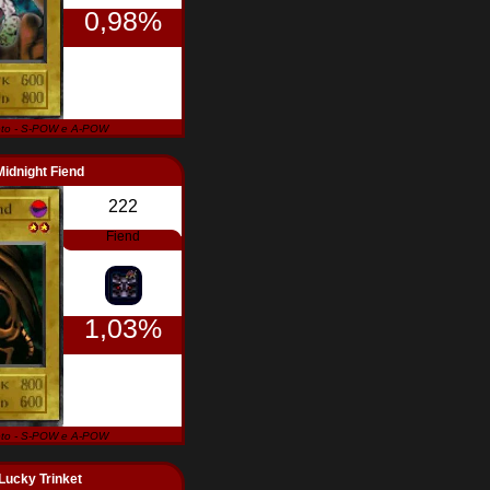
0,98%
to - S-POW e A-POW
Midnight Fiend
222
Fiend
1,03%
to - S-POW e A-POW
Lucky Trinket