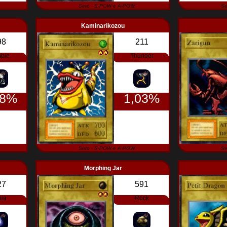
Seto - S-POW e A-POW
Se
Kaminarikozou
98
211
bie
Thunder
98%
1,03%
Seto - S-POW e A-POW
Se
Morphing Jar
27
591
ua
Rock