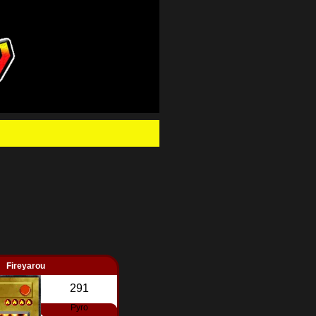
.
Fireyarou
291
Pyro