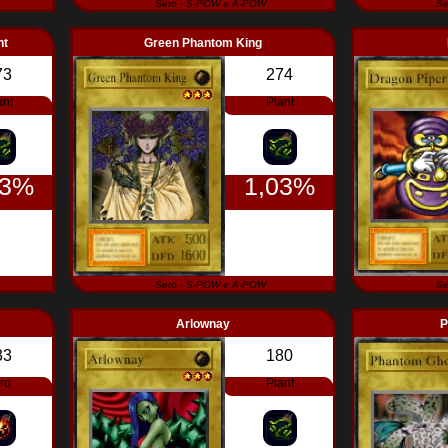
Seto - S-POW e A-POW
Se
nt
Green Phantom King
73
274
ant
Plant
03%
1,03%
Seto - S-POW e A-POW
Se
Arlownay
P
33
180
ro
Plant