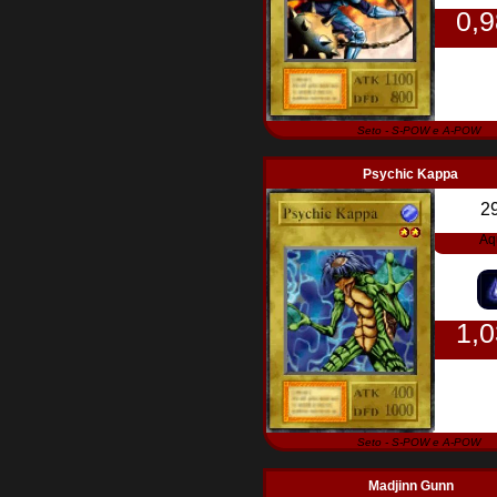
0,
Seto - S-POW e A-POW
Psychic Kappa
2
Aq
1,
Seto - S-POW e A-POW
Madjinn Gunn