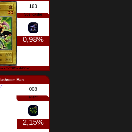
183
Spellcaster
0,98%
to - S-POW e A-POW
ushroom Man
008
Plant
2,15%