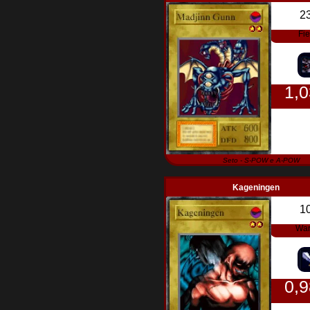
2
Fi
1,
Seto - S-POW e A-POW
Kageningen
1
War
0,