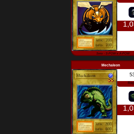
1,
Seto - S-POW e A-POW
Mechaleon
5
Rep
1,