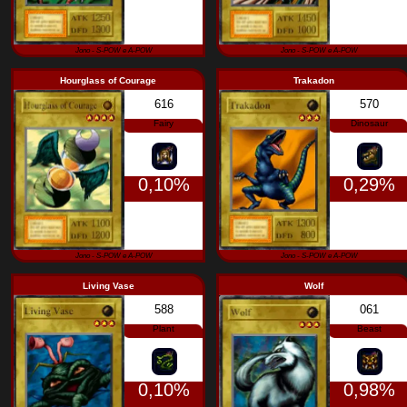
Jono - S-POW e A-POW
Jono - S-PO
Great Bill
Takuh
607
Beast
0,10%
Jono - S-POW e A-POW
Jono - S-PO
Hourglass of Courage
Trakad
616
Fairy