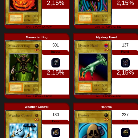
2,15%
Jono - S-POW e A-POW
Jono - S-PO
Little Chimera
Curtain of the
598
Beast
2,15%
Jono - S-POW e A-POW
Jono - S-PO
Hurricail
Eyearm