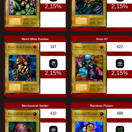
2,15%
Jono - S-POW e A-POW
Jono - S-PO
Weather Control
Haniw
130
Fairy
2,15%