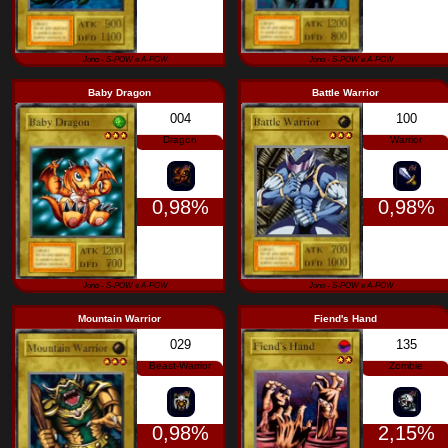
0,10%
Jono - S-POW e A-POW
Jono - S-PO
Living Vase
Wolf
588
Plant
0,10%
Jono - S-POW e A-POW
Jono - S-PO