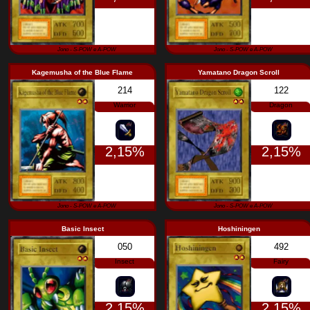
Thunder
2,15%
Jono - S-POW e A-POW
Jono - S-PO
Meda Bat
Candle of
245
Fiend
2,15%