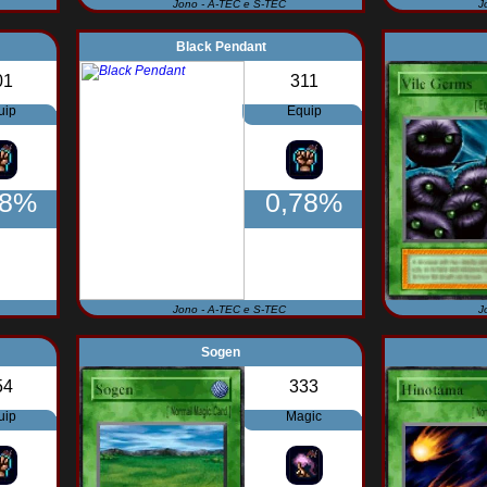
Jono - A-TEC e S-TEC
J
Black Pendant
01
311
uip
Equip
78%
0,78%
Jono - A-TEC e S-TEC
J
Sogen
54
333
uip
Magic