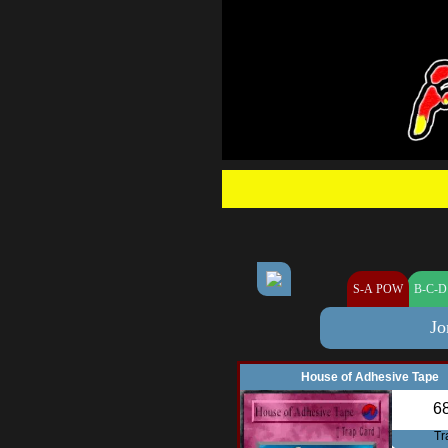
S-A POW
B-C-D
Jo
House of Adhesive Tape
6
Tr