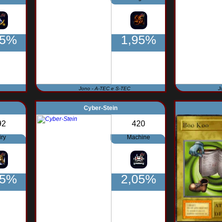
95%
1,95%
Jono - A-TEC e S-TEC
J
Cyber-Stein
92
420
iry
Machine
05%
2,05%