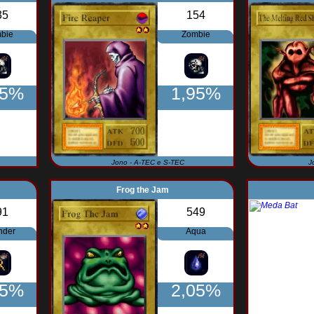
35
154
bie
Zombie
95%
1,95%
Jono - A-TEC e S-TEC
J
Frog the Jam
91
549
nder
Aqua
95%
2,05%