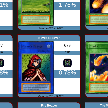
71%
1,76%
Jono - A-TEC e S-TEC
J
Novox's Prayer
77
679
ual
Ritual
78%
0,78%
Jono - A-TEC e S-TEC
J
Fire Reaper
The M