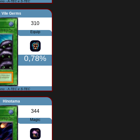
ono - A-TEC e S-TEC
Vile Germs
310
Equip
0,78%
ono - A-TEC e S-TEC
Hinotama
344
Magic