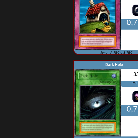
0,
Jono - A-TEC e S-TEC
Dark Hole
3
Ma
0,