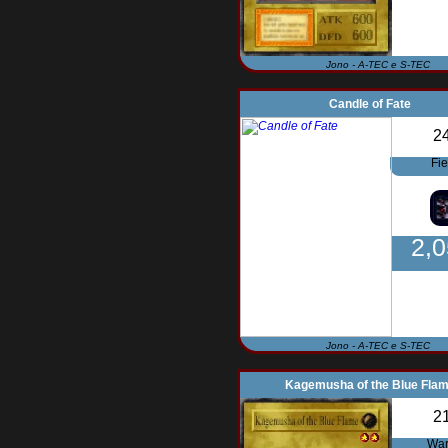
Jono - A-TEC e S-TEC
Candle of Fate
2
Fi
2,
Jono - A-TEC e S-TEC
Kagemusha of the Blue Fla
2
War