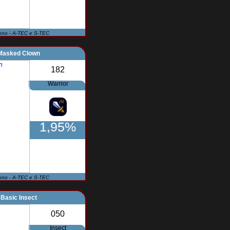
ono - A-TEC e S-TEC
Masked Clown
182
Warrior
1,95%
ono - A-TEC e S-TEC
Basic Insect
050
Insect