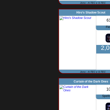
Jono - A-TEC e S-TEC
Hiro's Shadow Scout
6
Fi
2,
Jono - A-TEC e S-TEC
Curtain of the Dark Ones
1
Spell