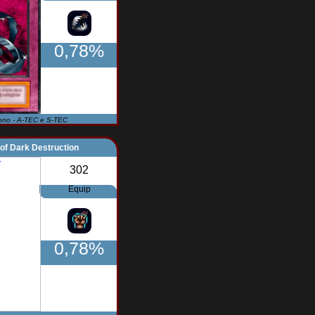
0,78%
ono - A-TEC e S-TEC
of Dark Destruction
302
Equip
0,78%