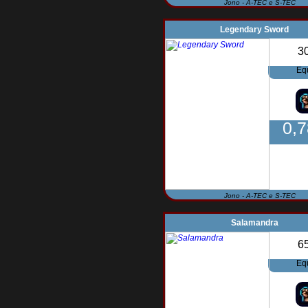
Jono - A-TEC e S-TEC
Legendary Sword
3
Eq
0,
Jono - A-TEC e S-TEC
Salamandra
6
Eq