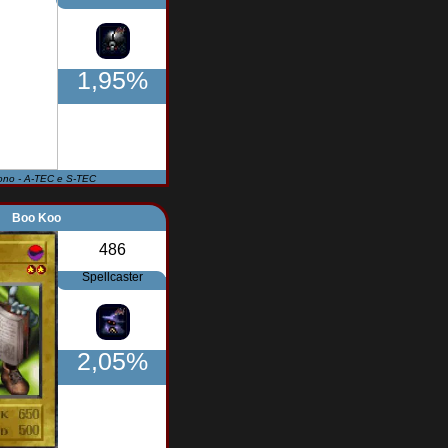
1,95%
ono - A-TEC e S-TEC
Boo Koo
486
Spellcaster
2,05%