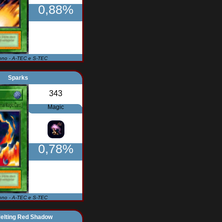
0,88%
ono - A-TEC e S-TEC
Sparks
343
Magic
0,78%
ono - A-TEC e S-TEC
elting Red Shadow