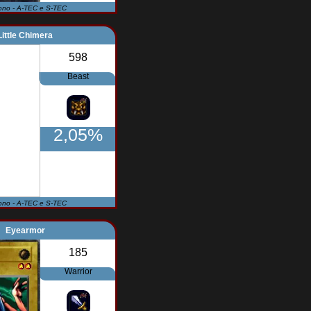
ono - A-TEC e S-TEC
Little Chimera
598
Beast
2,05%
ono - A-TEC e S-TEC
Eyearmor
185
Warrior