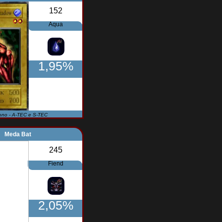
152
Aqua
1,95%
ono - A-TEC e S-TEC
Meda Bat
245
Fiend
2,05%