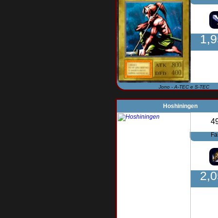
1,
Jono - A-TEC e S-TEC
Hoshiningen
4
Fa
2,