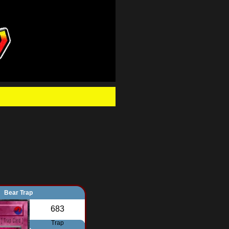
.
Bear Trap
683
Trap