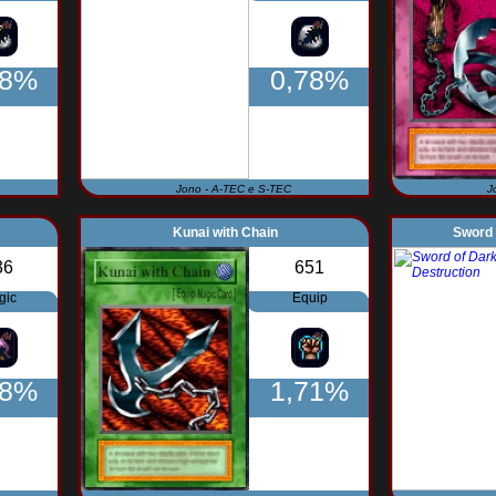
78%
0,78%
Jono - A-TEC e S-TEC
J
Kunai with Chain
Sword 
36
651
gic
Equip
78%
1,71%