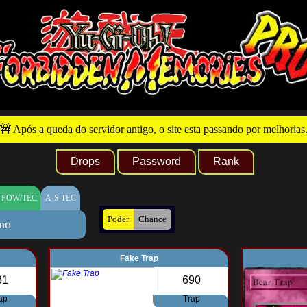
🚧 Após a queda do servidor antigo, o site esta passando por melhorias
Drops
Password
Rank
 POW/TEC
A-S TEC
Poder
Chance
no
Fake Trap
81
690
ap
Trap