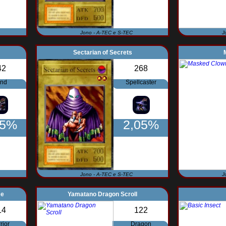
Jono - A-TEC e S-TEC
J
Sectarian of Secrets
42
268
end
Spellcaster
05%
2,05%
Jono - A-TEC e S-TEC
J
me
Yamatano Dragon Scroll
14
122
rior
Dragon