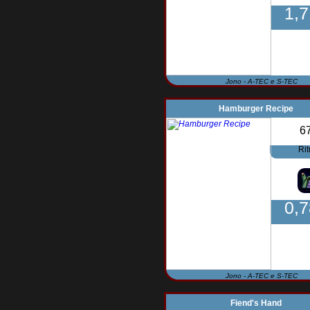
1,
Jono - A-TEC e S-TEC
Hamburger Recipe
6
Rit
0,
Jono - A-TEC e S-TEC
Fiend's Hand