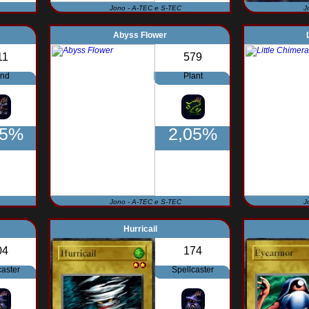
Jono - A-TEC e S-TEC
J
Abyss Flower
11
579
end
Plant
05%
2,05%
Jono - A-TEC e S-TEC
J
Hurricail
04
174
caster
Spellcaster