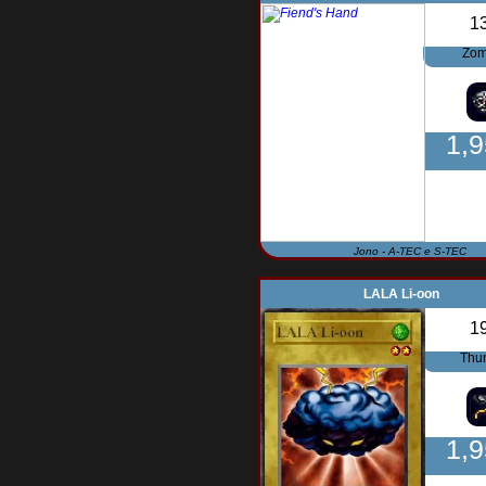
1
Zom
1,
Jono - A-TEC e S-TEC
LALA Li-oon
1
Thu
1,