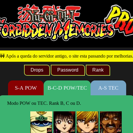
🚧 Após a queda do servidor antigo, o site esta passando por melhorias
Drops
Password
Rank
S-A POW
B-C-D POW/TEC
A-S TEC
Modo POW ou TEC. Rank B, C ou D.